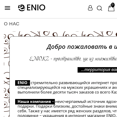
0

О НАС