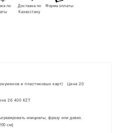
вка по
Доставка по
Форма оплаты:
аты
Казахстану
докуменов и пластиковых карт)
Цена 20
ена 26 400 KZT
ыгравировать инициалы, фразу или девиз.
200 см)