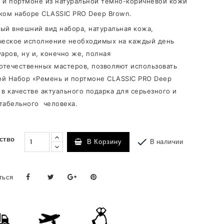
 и портмоне из натуральной темно-коричневой кожи
ком наборе CLASSIC PRO
Deep Brown.
ый внешний вид набора, натуральная
кожа
,
ческое исполнение необходимых на каждый день
уаров, ну и, конечно же, полная
 отечественных мастеров, позволяют использовать
й Набор «Ремень и портмоне CLASSIC PRO Deep
 в качестве актуального подарка
для серьезного и
табельного человека.
ство

В наличии
В Корзину
ться