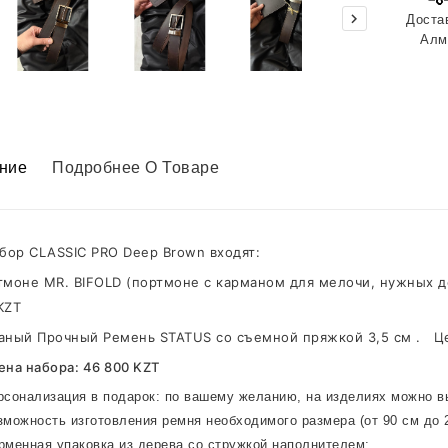
Доста

Алм
ние
Подробнее О Товаре
абор CLASSIC PRO Deep Brown
входят:
тмоне MR. BIFOLD
(портмоне с карманом для мелочи, нужных 
KZT
аный Прочный Ремень STATUS
со съемной пряжкой
3,5 см
.
Ц
ена набора: 46 800 KZT
сонализация в подарок: по вашему желанию, на изделиях можно в
можность изготовления ремня необходимого размера (от 90 см до 
менная упаковка из дерева со стружкой наполнителем;