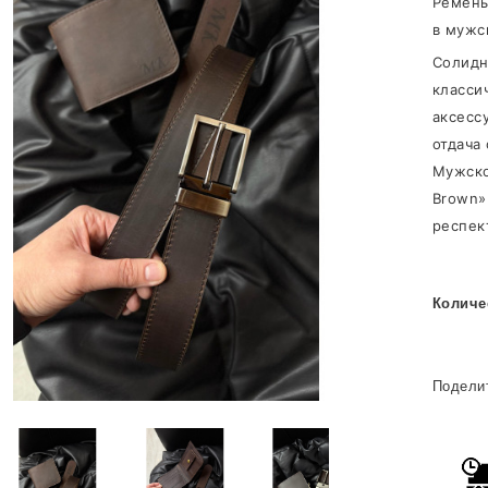
Ремень
в мужс
Cолидн
класси
аксесс
отдача
Мужско
Brown»
респек
Количе
Подели