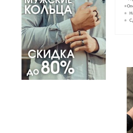
⭐Опе
⭐ На
⭐ Сд