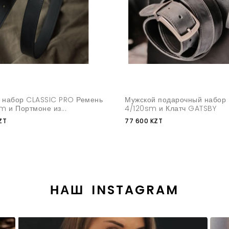
 набор CLASSIC PRO Ремень
Мужской подарочный набор
m и Портмоне из...
4/120sm и Клатч GATSBY
ZT
77 600 KZT
НАШ INSTAGRAM