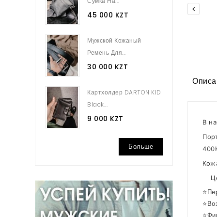
Сумка На...

45 000 KZT
Мужской Кожаный
Ремень Для...
30 000 KZT
Описа
Картхолдер DARTON KID
Black...
9 000 KZT
В н
Пор
Больше
400
Кож
Ц
⭐Пер
⭐Воз
⭐Фир