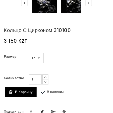


Кольцо С Цирконом 310100
3 150 KZT
Размер
Количество

В наличии
В Корзину
Поделиться